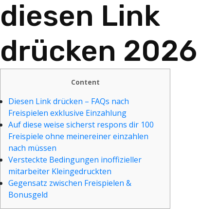
diesen Link
drücken 2026
Content
Diesen Link drücken – FAQs nach
Freispielen exklusive Einzahlung
Auf diese weise sicherst respons dir 100
Freispiele ohne meinereiner einzahlen
nach müssen
Versteckte Bedingungen inoffizieller
mitarbeiter Kleingedruckten
Gegensatz zwischen Freispielen &
Bonusgeld