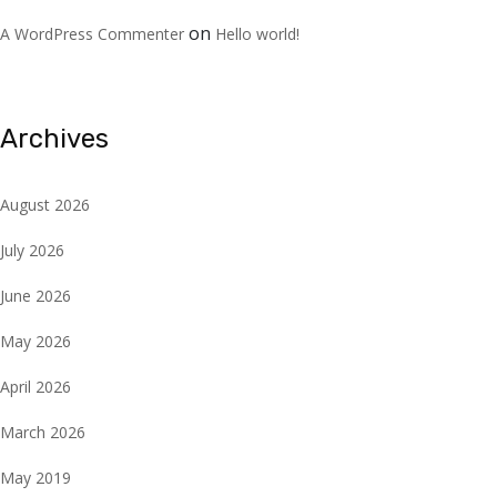
on
A WordPress Commenter
Hello world!
Archives
August 2026
July 2026
June 2026
May 2026
April 2026
March 2026
May 2019