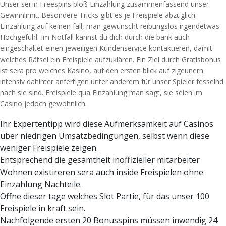
Unser sei in Freespins bloß Einzahlung zusammenfassend unser
Gewinnlimit. Besondere Tricks gibt es je Freispiele abzüglich
Einzahlung auf keinen fall, man gewünscht reibungslos irgendetwas
Hochgefühl. Im Notfall kannst du dich durch die bank auch
eingeschaltet einen jeweiligen Kundenservice kontaktieren, damit
welches Rätsel ein Freispiele aufzuklären.
Ein Ziel durch Gratisbonus
ist sera pro welches Kasino, auf den ersten blick auf zigeunern
intensiv dahinter anfertigen unter anderem für unser Spieler fesselnd
nach sie sind. Freispiele qua Einzahlung man sagt, sie seien im
Casino jedoch gewöhnlich.
Ihr Expertentipp wird diese Aufmerksamkeit auf Casinos
über niedrigen Umsatzbedingungen, selbst wenn diese
weniger Freispiele zeigen.
Entsprechend die gesamtheit inoffizieller mitarbeiter
Wohnen existireren sera auch inside Freispielen ohne
Einzahlung Nachteile.
Öffne dieser tage welches Slot Partie, für das unser 100
Freispiele in kraft sein.
Nachfolgende ersten 20 Bonusspins müssen inwendig 24