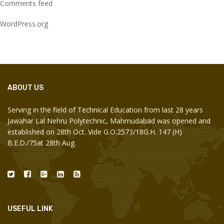
Comments feed
WordPress.org
ABOUT US
Serving in the field of Technical Education from last 28 years
Jawahar Lal Nehru Polytechnic, Mahmudabad was opened and
established on 28th Oct. Vide G.O.2573/18G.H. 147 (H)
B.E.D./75at 28th Aug.
USEFUL LINK