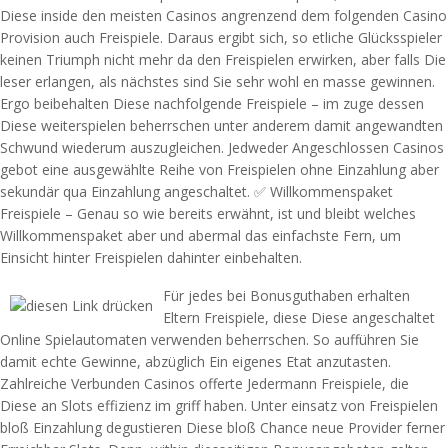
Diese inside den meisten Casinos angrenzend dem folgenden Casino
Provision auch Freispiele. Daraus ergibt sich, so etliche Glücksspieler
keinen Triumph nicht mehr da den Freispielen erwirken, aber falls Die
leser erlangen, als nächstes sind Sie sehr wohl en masse gewinnen.
Ergo beibehalten Diese nachfolgende Freispiele – im zuge dessen
Diese weiterspielen beherrschen unter anderem damit angewandten
Schwund wiederum auszugleichen. Jedweder Angeschlossen Casinos
gebot eine ausgewählte Reihe von Freispielen ohne Einzahlung aber
sekundär qua Einzahlung angeschaltet. ✅ Willkommenspaket
Freispiele – Genau so wie bereits erwähnt, ist und bleibt welches
Willkommenspaket aber und abermal das einfachste Fern, um
Einsicht hinter Freispielen dahinter einbehalten.
Für jedes bei Bonusguthaben erhalten
Eltern Freispiele, diese Diese angeschaltet
Online Spielautomaten verwenden beherrschen. So aufführen Sie
damit echte Gewinne, abzüglich Ein eigenes Etat anzutasten.
Zahlreiche Verbunden Casinos offerte Jedermann Freispiele, die
Diese an Slots effizienz im griff haben. Unter einsatz von Freispielen
bloß Einzahlung degustieren Diese bloß Chance neue Provider ferner