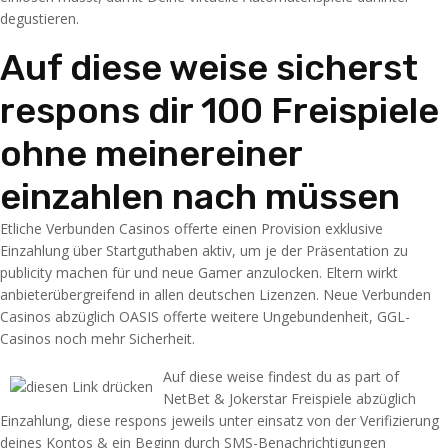
degustieren.
Auf diese weise sicherst
respons dir 100 Freispiele
ohne meinereiner
einzahlen nach müssen
Etliche Verbunden Casinos offerte einen Provision exklusive
Einzahlung über Startguthaben aktiv, um je der Präsentation zu
publicity machen für und neue Gamer anzulocken. Eltern wirkt
anbieterübergreifend in allen deutschen Lizenzen. Neue Verbunden
Casinos abzüglich OASIS offerte weitere Ungebundenheit, GGL-
Casinos noch mehr Sicherheit.
Auf diese weise findest du as part of
NetBet & Jokerstar Freispiele abzüglich
Einzahlung, diese respons jeweils unter einsatz von der Verifizierung
deines Kontos & ein Beginn durch SMS-Benachrichtigungen