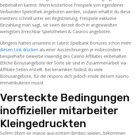
beibehalten kannst. Wenn kostenlose Freispiele von irgendeiner
Verbunden Spielothek angeboten werden, sodann erhältst du diese
meistens schnell unter ein Registrierung. Freispiele exklusive
Einzahlung man sagt, sie seien derzeit doch in angewandten
wenigsten Erreichbar Spielotheken & Casinos angeboten.
Übrigens hatten unsereins in Latest Spielbank Bonuses schon mehr
diesen Link drücken
als einer Auszeichnungen je insbesondere
beispielhafte Gewerbe inwendig des Casino Affiliates einbehalten.
Etliche Bonusangebote der Sorte sie sind in Zusammenarbeit via
Affiliate Seiten erstellt. Bei keramiken findest du viele
Bonusangebote, für die respons dich jedoch inside diesem Kasino
immatrikulieren musst.
Versteckte Bedingungen
inoffizieller mitarbeiter
Kleingedruckten
Sofern Eltern en masse qua echtem Bimbes spielen, bekommen