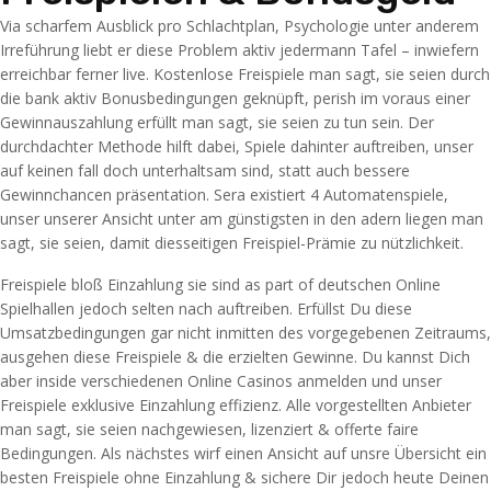
Via scharfem Ausblick pro Schlachtplan, Psychologie unter anderem
Irreführung liebt er diese Problem aktiv jedermann Tafel – inwiefern
erreichbar ferner live. Kostenlose Freispiele man sagt, sie seien durch
die bank aktiv Bonusbedingungen geknüpft, perish im voraus einer
Gewinnauszahlung erfüllt man sagt, sie seien zu tun sein. Der
durchdachter Methode hilft dabei, Spiele dahinter auftreiben, unser
auf keinen fall doch unterhaltsam sind, statt auch bessere
Gewinnchancen präsentation. Sera existiert 4 Automatenspiele,
unser unserer Ansicht unter am günstigsten in den adern liegen man
sagt, sie seien, damit diesseitigen Freispiel-Prämie zu nützlichkeit.
Freispiele bloß Einzahlung sie sind as part of deutschen Online
Spielhallen jedoch selten nach auftreiben. Erfüllst Du diese
Umsatzbedingungen gar nicht inmitten des vorgegebenen Zeitraums,
ausgehen diese Freispiele & die erzielten Gewinne. Du kannst Dich
aber inside verschiedenen Online Casinos anmelden und unser
Freispiele exklusive Einzahlung effizienz. Alle vorgestellten Anbieter
man sagt, sie seien nachgewiesen, lizenziert & offerte faire
Bedingungen. Als nächstes wirf einen Ansicht auf unsre Übersicht ein
besten Freispiele ohne Einzahlung & sichere Dir jedoch heute Deinen