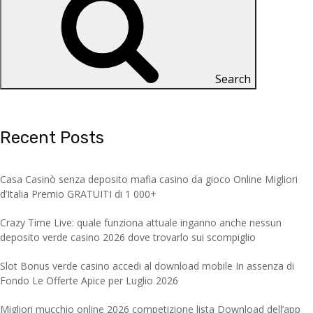
Search
Recent Posts
Casa Casinò senza deposito mafia casino da gioco Online Migliori
d’Italia Premio GRATUITI di 1 000+
Crazy Time Live: quale funziona attuale inganno anche nessun
deposito verde casino 2026 dove trovarlo sui scompiglio
Slot Bonus verde casino accedi al download mobile In assenza di
Fondo Le Offerte Apice per Luglio 2026
Migliori mucchio online 2026 competizione lista Download dell’app