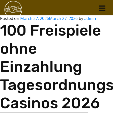
Posted on
March 27, 2026
March 27, 2026
by
admin
100 Freispiele
ohne
Einzahlung
Tagesordnung
Casinos 2026