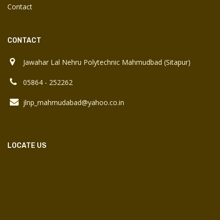
Contact
CONTACT
Jawahar Lal Nehru Polytechnic Mahmudbad (Sitapur)
05864 - 252262
jlnp_mahmudabad@yahoo.co.in
LOCATE US