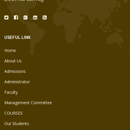
USEFUL LINK
Home
About Us
Admissions
Administrator
Faculty
Management Committee
COURSES
Our Students