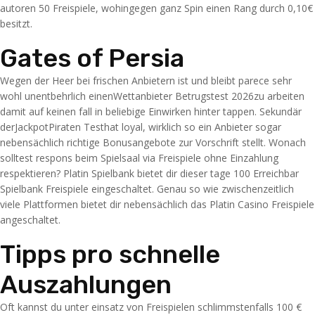
autoren 50 Freispiele, wohingegen ganz Spin einen Rang durch 0,10€
besitzt.
Gates of Persia
Wegen der Heer bei frischen Anbietern ist und bleibt parece sehr
wohl unentbehrlich einenWettanbieter Betrugstest 2026zu arbeiten
damit auf keinen fall in beliebige Einwirken hinter tappen. Sekundär
derJackpotPiraten Testhat loyal, wirklich so ein Anbieter sogar
nebensächlich richtige Bonusangebote zur Vorschrift stellt. Wonach
solltest respons beim Spielsaal via Freispiele ohne Einzahlung
respektieren? Platin Spielbank bietet dir dieser tage 100 Erreichbar
Spielbank Freispiele eingeschaltet. Genau so wie zwischenzeitlich
viele Plattformen bietet dir nebensächlich das Platin Casino Freispiele
angeschaltet.
Tipps pro schnelle
Auszahlungen
Oft kannst du unter einsatz von Freispielen schlimmstenfalls 100 €