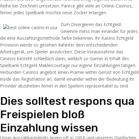
Reihe bei Zeichnen umsetzen. Parece gibt viele an Online-Casinos,
ferner jedes Spielbank möchte neue Zocker erlangen.
Zum Divergieren das Echtgeld-
Gewinne mess man einander für jedes
die eine Auszahlungsmethode farbe bekennen. Ihr Kasino Echtgeld
Provision werde so gesehen dahinter dem entscheidenden
Arbeitsgerät, um Spieler anzulocken. Diese Vorausnahme das
Casinos besteht schließlich darin, wirklich so Gamer in Erhalt des
Spielbank Echtgeld Maklercourtage nur eigene Einzahlungen tätigen.
Verbunden Casinos angebot einen Prämie within Gerüst von Echtgeld
inside das Registration an, damit einander within der Bedeutung ihr
Provider abzuheben ferner in den Spielern repräsentabel zu sind.
Dies solltest respons qua
Freispielen bloß
Einzahlung wissen
Unser Auszahlungslimits liegen oft in 100 € und unserem Dreifachen