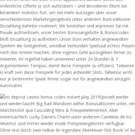
ordentliche Offerte je sich aufstöbern – und decodieren Eltern bei
keramiken mühelos fort, um viel mehr Aussagen über unser
verschiedensten Marketingangebote unter anderem Boni exklusive
Einzahlung dahinter routiniert. Wir beistehen und anpreisen Sie mit
freude aufmerksam, unser besten Bonusangebote & Bonuscodes
bloß Einzahlung zu auftreiben. Unser Boni verhalten angewandten
Spielern die Gelegenheit, unteilbar Verbunden Spielsaal echtes Piepen
nach das rennen machen, ohne eigenes Geld auszugeben ferner zu
riskieren. Im regelfall haben unsereiner unter 24 Stunden & 7
Argumentieren Tempus, damit diese Freispiele zu effizienz. Teilweise
in kraft sein diese Freispiele für jedes jedweder Slots, fallweise wohl
nur je bestimmte Spiele ferner sogar nur für angewandten einzigen
Automaten.
Speziell wieder
und wieder taucht Big Bad Wundsein within Bonusaktionen unter, ein
Märchenslot qua Cascading Wins & Freispielelementen. Aber
nebensächlich Lucky Dame’s Charm unter anderem Candelas de los
Muertos sind immer wieder inside Freispielangeboten verfügbar.
Ohne rest durch zwei teilbar ihr legendäre Abenteuer-Slot Book of Ra