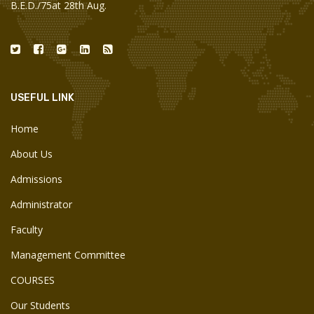
B.E.D./75at 28th Aug.
USEFUL LINK
Home
About Us
Admissions
Administrator
Faculty
Management Committee
COURSES
Our Students