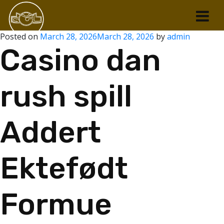
Posted on
March 28, 2026
March 28, 2026
by
admin
Casino dan
rush spill
Addert
Ektefødt
Formue