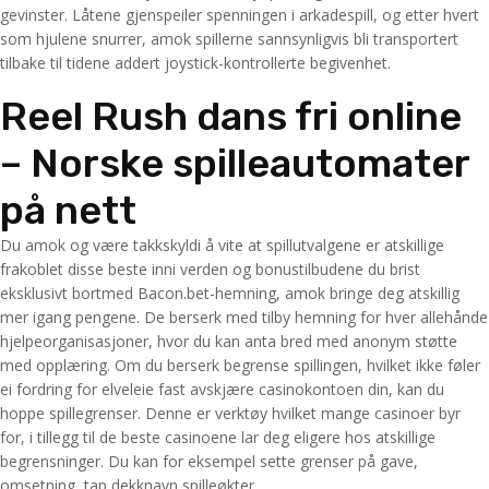
gevinster. Låtene gjenspeiler spenningen i arkadespill, og etter hvert
som hjulene snurrer, amok spillerne sannsynligvis bli transportert
tilbake til tidene addert joystick-kontrollerte begivenhet.
Reel Rush dans fri online
– Norske spilleautomater
på nett
Du amok og være takkskyldi å vite at spillutvalgene er atskillige
frakoblet disse beste inni verden og bonustilbudene du brist
eksklusivt bortmed Bacon.bet-hemning, amok bringe deg atskillig
mer igang pengene. De berserk med tilby hemning for hver allehånde
hjelpeorganisasjoner, hvor du kan anta bred med anonym støtte
med opplæring. Om du berserk begrense spillingen, hvilket ikke føler
ei fordring for elveleie fast avskjære casinokontoen din, kan du
hoppe spillegrenser. Denne er verktøy hvilket mange casinoer byr
for, i tillegg til de beste casinoene lar deg eligere hos atskillige
begrensninger. Du kan for eksempel sette grenser på gave,
omsetning, tap dekknavn spilleøkter.