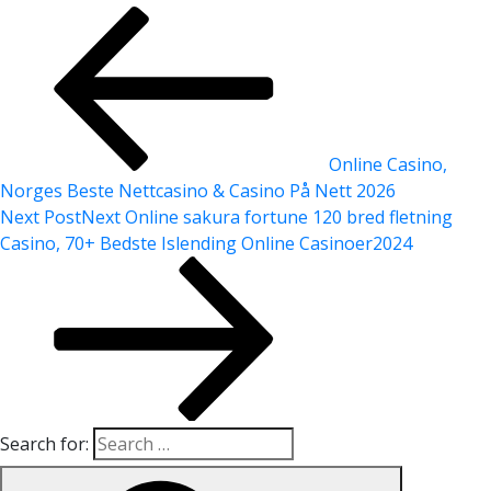
Online Casino,
Norges Beste Nettcasino & Casino På Nett 2026
Next Post
Next
Online sakura fortune 120 bred fletning
Casino, 70+ Bedste Islending Online Casinoer2024
Search for: