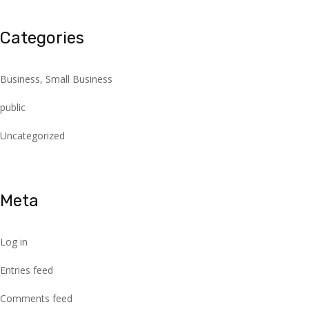
Categories
Business, Small Business
public
Uncategorized
Meta
Log in
Entries feed
Comments feed