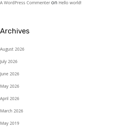
on
A WordPress Commenter
Hello world!
Archives
August 2026
July 2026
June 2026
May 2026
April 2026
March 2026
May 2019