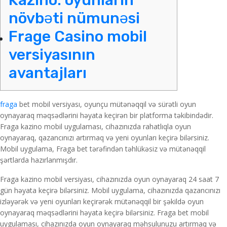
Kazino: oyunların
növbəti nümunəsi
Frage Casino mobil
versiyasının
avantajları
fraga
bet mobil versiyası, oyunçu mütənəqqil və sürətli oyun
oynayaraq məqsədlərini həyata keçirən bir platforma təkibindədir.
Fraga kazino mobil uygulaması, cihazınızda rahatlıqla oyun
oynayaraq, qazancınızı artırmaq və yeni oyunları keçirə bilərsiniz.
Mobil uygulama, Fraga bet tərəfindən təhlükəsiz və mütənəqqil
şərtlarda hazırlanmışdır.
Fraga kazino mobil versiyası, cihazınızda oyun oynayaraq 24 saat 7
gün həyata keçirə bilərsiniz. Mobil uygulama, cihazınızda qazancınızı
izləyərək və yeni oyunları keçirərək mütənəqqil bir şəkildə oyun
oynayaraq məqsədlərini həyata keçirə bilərsiniz. Fraga bet mobil
uygulaması, cihazınızda oyun oynayaraq məhsulunuzu artırmaq və