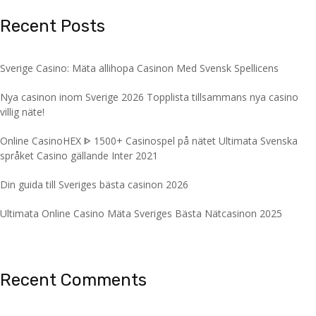
Recent Posts
Sverige Casino: Mäta allihopa Casinon Med Svensk Spellicens
Nya casinon inom Sverige 2026 Topplista tillsammans nya casino
villig näte!
Online CasinoHEX ᐈ 1500+ Casinospel på nätet Ultimata Svenska
språket Casino gällande Inter 2021
Din guida till Sveriges bästa casinon 2026
Ultimata Online Casino Mäta Sveriges Bästa Nätcasinon 2025
Recent Comments