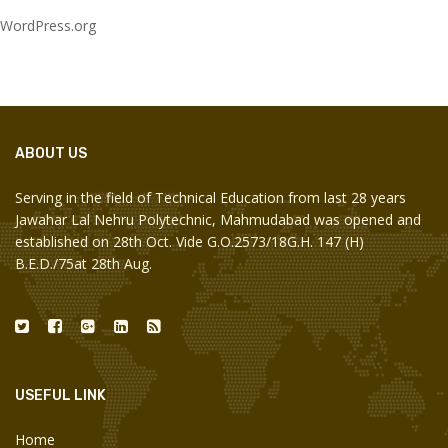
WordPress.org
ABOUT US
Serving in the field of Technical Education from last 28 years
Jawahar Lal Nehru Polytechnic, Mahmudabad was opened and
established on 28th Oct. Vide G.O.2573/18G.H. 147 (H)
B.E.D./75at 28th Aug.
USEFUL LINK
Home