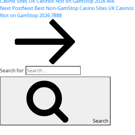
Casino Sites UK Casinos Not on GamStop 2026.456
Next Post
Next
Best Non-GamStop Casino Sites UK Casinos
Not on GamStop 2026.7888
Search for:
Search