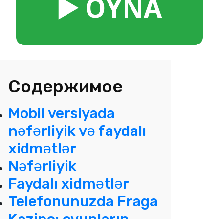
▶️ OYNA
Содержимое
Mobil versiyada
nəfərliyik və faydalı
xidmətlər
Nəfərliyik
Faydalı xidmətlər
Telefonunuzda Fraga