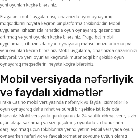
yeni oyunları keçirə bilərsiniz.
Fraga bet mobil uygulaması, cihazınızda oyun oynayaraq
məqsədlərini həyata keçirən bir platforma təkibindədir. Mobil
uygulama, cihazınızda rahatlıqla oyun oynayaraq, qazancınızı
artırmaq və yeni oyunları keçirə bilərsiniz. Fraga bet mobil
uygulaması, cihazınızda oyun oynayaraq məhsulunuzu artırmaq və
yeni oyunları keçirə bilərsiniz. Mobil uygulama, cihazınızda qazancınızı
izləyərək və yeni oyunları keçirərək mütənəqqil bir şəkildə oyun
oynayaraq məqsədlərini həyata keçirə bilərsiniz.
Mobil versiyada nəfərliyik
və faydalı xidmətlər
Fraka Casino mobil versiyasında nəfərliyik və faydalı xidmətlər ilə
oyun oynayaraq daha rahat və sürətli bir şəkildə istifadə edə
bilərsiniz. Mobil versiyada quruluşunuzda 24 saatlik xidmət verir, sizin
üçün əlaqə saxlamaq və sizi qoşulmuş oyunlarla və bonuslarla
qarşılaşdırmaq üçün tələblərinizi yerinə yetirir. Mobil versiyada oyun
oynayarkən nəfərliyik və faydalı xidmətlər şövqünə uyğun olaraq