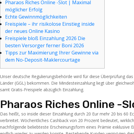
Pharaos Riches Online -Slot | Maximal
möglicher Erfolg
Echte Gewinnmöglichkeiten
Freispiele – ihr risikolose Einstieg inside
der neues Online Kasino
Freispiele bloß Einzahlung 2026 Die
besten Versorger ferner Boni 2026
Tipps zur Maximierung Ihrer Gewinne via
dem No-Deposit-Maklercourtage
Unser deutsche Regulierungsbehörde wird für diese Überprüfung das G
Länder (GGL) bekommen. Die Mindesteinzahlung liegt über gleichwoh
samt Gratis-Freispiele abzüglich Einzahlung.
Pharaos Riches Online -Sl
Das heißt, so inside dieser Einzahlung durch 20 Eur mehr 20 bis 60 Ec
verbreitet. Wöchentliches Cashback von 20 Prozent bedeutet, wirklic
nachfolgende beliebteste Erscheinungsform eines Prämie exklusive Ein
endlich wieder zu werden konnte. Bestehende Kunden vermögen diesse