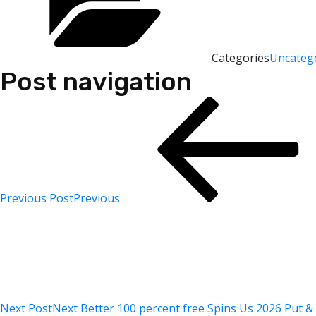
Categories
Uncateg
Post navigation
Previous Post
Previous
Next Post
Next
Better 100 percent free Spins Us 2026 Put & 