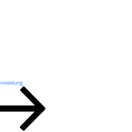
e Anmeldung