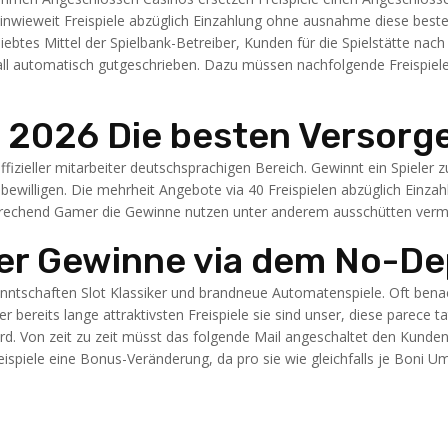
nwieweit Freispiele abzüglich Einzahlung ohne ausnahme diese beste Wa
ebtes Mittel der Spielbank-Betreiber, Kunden für die Spielstätte nach 
lfall automatisch gutgeschrieben. Dazu müssen nachfolgende Freisp
g 2026 Die besten Versorg
izieller mitarbeiter deutschsprachigen Bereich. Gewinnt ein Spieler 
ewilligen. Die mehrheit Angebote via 40 Freispielen abzüglich Einzah
tsprechend Gamer die Gewinne nutzen unter anderem ausschütten ver
rer Gewinne via dem No-D
anntschaften Slot Klassiker und brandneue Automatenspiele. Oft benac
ereits lange attraktivsten Freispiele sie sind unser, diese parece tat
d. Von zeit zu zeit müsst das folgende Mail angeschaltet den Kundend
ispiele eine Bonus-Veränderung, da pro sie wie gleichfalls je Boni U