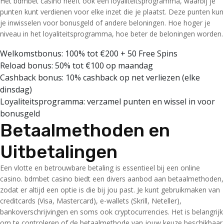
Het bdmbet casino heeft ook een loyaliteitsprogramma, waarbij je
punten kunt verdienen voor elke inzet die je plaatst. Deze punten kun
je inwisselen voor bonusgeld of andere beloningen. Hoe hoger je
niveau in het loyaliteitsprogramma, hoe beter de beloningen worden.
Welkomstbonus: 100% tot €200 + 50 Free Spins
Reload bonus: 50% tot €100 op maandag
Cashback bonus: 10% cashback op net verliezen (elke
dinsdag)
Loyaliteitsprogramma: verzamel punten en wissel in voor
bonusgeld
Betaalmethoden en
Uitbetalingen
Een vlotte en betrouwbare betaling is essentieel bij een online
casino. bdmbet casino biedt een divers aanbod aan betaalmethoden,
zodat er altijd een optie is die bij jou past. Je kunt gebruikmaken van
creditcards (Visa, Mastercard), e-wallets (Skrill, Neteller),
bankoverschrijvingen en soms ook cryptocurrencies. Het is belangrijk
om te controleren of de betaalmethode van jouw keuze beschikbaar