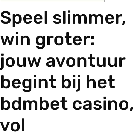
Speel slimmer,
win groter:
jouw avontuur
begint bij het
bdmbet casino,
vol