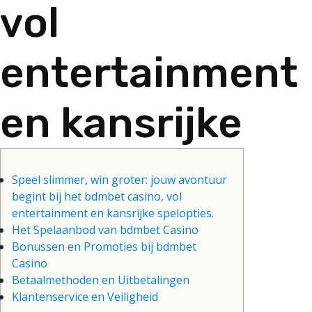
vol
entertainment
en kansrijke
Speel slimmer, win groter: jouw avontuur
begint bij het bdmbet casino, vol
entertainment en kansrijke spelopties.
Het Spelaanbod van bdmbet Casino
Bonussen en Promoties bij bdmbet
Casino
Betaalmethoden en Uitbetalingen
Klantenservice en Veiligheid