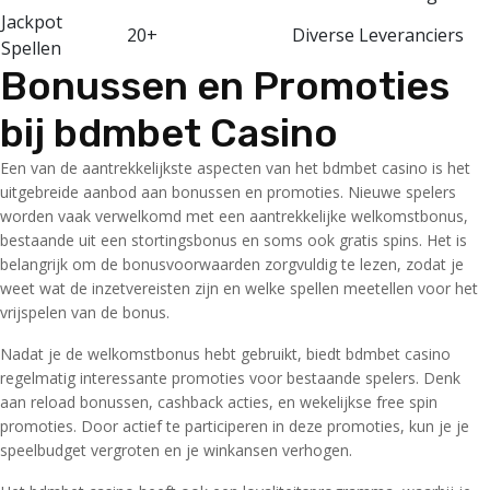
Jackpot
20+
Diverse Leveranciers
Spellen
Bonussen en Promoties
bij bdmbet Casino
Een van de aantrekkelijkste aspecten van het bdmbet casino is het
uitgebreide aanbod aan bonussen en promoties. Nieuwe spelers
worden vaak verwelkomd met een aantrekkelijke welkomstbonus,
bestaande uit een stortingsbonus en soms ook gratis spins. Het is
belangrijk om de bonusvoorwaarden zorgvuldig te lezen, zodat je
weet wat de inzetvereisten zijn en welke spellen meetellen voor het
vrijspelen van de bonus.
Nadat je de welkomstbonus hebt gebruikt, biedt bdmbet casino
regelmatig interessante promoties voor bestaande spelers. Denk
aan reload bonussen, cashback acties, en wekelijkse free spin
promoties. Door actief te participeren in deze promoties, kun je je
speelbudget vergroten en je winkansen verhogen.