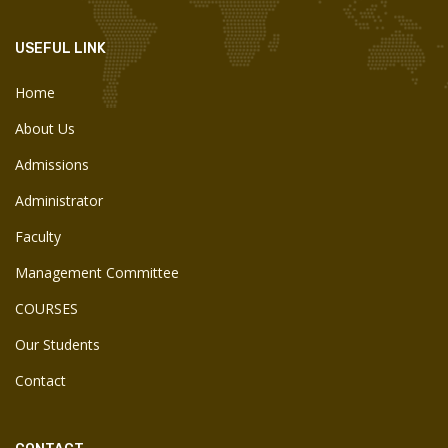
USEFUL LINK
Home
About Us
Admissions
Administrator
Faculty
Management Committee
COURSES
Our Students
Contact