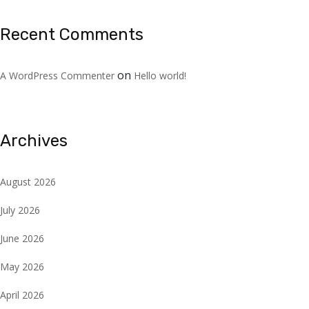
Recent Comments
on
A WordPress Commenter
Hello world!
Archives
August 2026
July 2026
June 2026
May 2026
April 2026