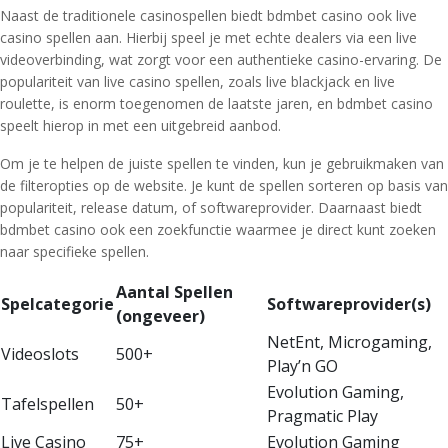
Naast de traditionele casinospellen biedt bdmbet casino ook live
casino spellen aan. Hierbij speel je met echte dealers via een live
videoverbinding, wat zorgt voor een authentieke casino-ervaring. De
populariteit van live casino spellen, zoals live blackjack en live
roulette, is enorm toegenomen de laatste jaren, en bdmbet casino
speelt hierop in met een uitgebreid aanbod.
Om je te helpen de juiste spellen te vinden, kun je gebruikmaken van
de filteropties op de website. Je kunt de spellen sorteren op basis van
populariteit, release datum, of softwareprovider. Daarnaast biedt
bdmbet casino ook een zoekfunctie waarmee je direct kunt zoeken
naar specifieke spellen.
Aantal Spellen
Spelcategorie
Softwareprovider(s)
(ongeveer)
NetEnt, Microgaming,
Videoslots
500+
Play’n GO
Evolution Gaming,
Tafelspellen
50+
Pragmatic Play
Live Casino
75+
Evolution Gaming