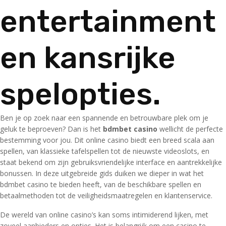
entertainment
en kansrijke
spelopties.
Ben je op zoek naar een spannende en betrouwbare plek om je
geluk te beproeven? Dan is het
bdmbet casino
wellicht de perfecte
bestemming voor jou. Dit online casino biedt een breed scala aan
spellen, van klassieke tafelspellen tot de nieuwste videoslots, en
staat bekend om zijn gebruiksvriendelijke interface en aantrekkelijke
bonussen. In deze uitgebreide gids duiken we dieper in wat het
bdmbet casino te bieden heeft, van de beschikbare spellen en
betaalmethoden tot de veiligheidsmaatregelen en klantenservice.
De wereld van online casino’s kan soms intimiderend lijken, met
zoveel aanbieders en opties. Het is belangrijk om een casino te