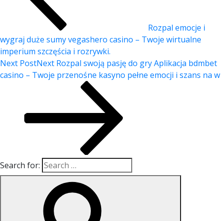
Rozpal emocje i
wygraj duże sumy vegashero casino – Twoje wirtualne
imperium szczęścia i rozrywki.
Next Post
Next
Rozpal swoją pasję do gry Aplikacja bdmbet
casino – Twoje przenośne kasyno pełne emocji i szans na w
Search for: