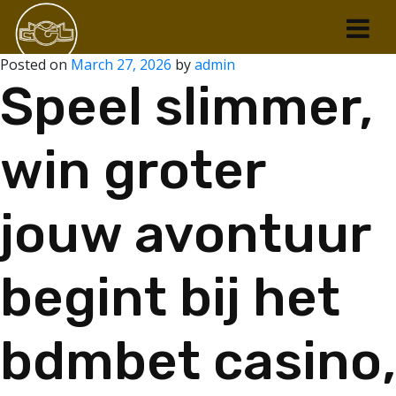
Posted on
March 27, 2026
by
admin
Speel slimmer,
win groter
jouw avontuur
begint bij het
bdmbet casino,