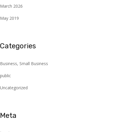
March 2026
May 2019
Categories
Business, Small Business
public
Uncategorized
Meta