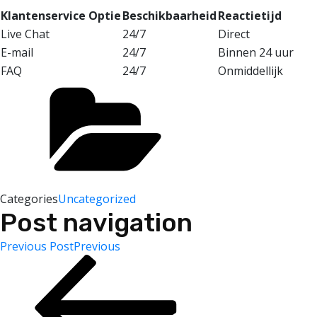
Klantenservice Optie
Beschikbaarheid
Reactietijd
Live Chat
24/7
Direct
E-mail
24/7
Binnen 24 uur
FAQ
24/7
Onmiddellijk
Categories
Uncategorized
Post navigation
Previous Post
Previous