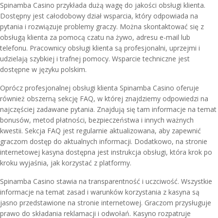
Spinamba Casino przykłada dużą wagę do jakości obsługi klienta.
Dostępny jest całodobowy dział wsparcia, który odpowiada na
pytania i rozwiązuje problemy graczy. Można skontaktować się z
obsługą klienta za pomocą czatu na żywo, adresu e-mail lub
telefonu. Pracownicy obsługi klienta są profesjonalni, uprzejmi i
udzielają szybkiej i trafnej pomocy. Wsparcie techniczne jest
dostępne w języku polskim.
Oprócz profesjonalnej obsługi klienta Spinamba Casino oferuje
również obszerną sekcję FAQ, w której znajdziemy odpowiedzi na
najczęściej zadawane pytania. Znajdują się tam informacje na temat
bonusów, metod płatności, bezpieczeństwa i innych ważnych
kwestii. Sekcja FAQ jest regularnie aktualizowana, aby zapewnić
graczom dostęp do aktualnych informacji. Dodatkowo, na stronie
internetowej kasyna dostępna jest instrukcja obsługi, która krok po
kroku wyjaśnia, jak korzystać z platformy.
Spinamba Casino stawia na transparentność i uczciwość. Wszystkie
informacje na temat zasad i warunków korzystania z kasyna są
jasno przedstawione na stronie internetowej. Graczom przysługuje
prawo do składania reklamacji i odwołań. Kasyno rozpatruje