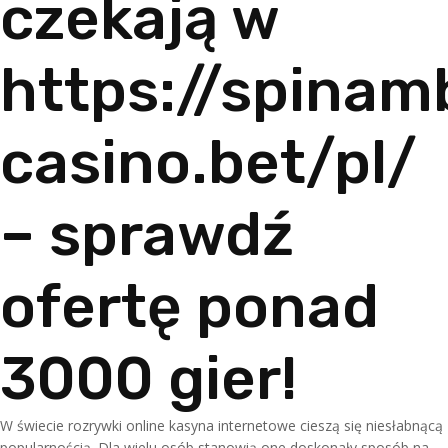
czekają w
https://spinam
casino.bet/pl/
– sprawdź
ofertę ponad
3000 gier!
W świecie rozrywki online kasyna internetowe cieszą się niesłabnącą
popularnością. Dla wielu osób stanowią one doskonały sposób na