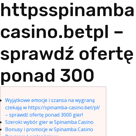
httpsspinamba
casino.betpl –
sprawdź ofertę
ponad 300
Wyjątkowe emocje i szansa na wygraną
czekają w https://spinamba-casino.bet/pl/
– sprawdź ofertę ponad 3000 gier!
Szeroki wybór gier w Spinamba Casino
Bonusy i promocje w Spinamba Casino