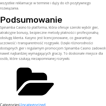
wszystkie reklamacje w terminie i dąży do ich pozytywnego
rozwiązania.
Podsumowanie
Spinamba Casino to platforma, która oferuje szeroki wybór gier,
atrakcyjne bonusy, bezpieczne metody płatności i profesjonalną
obsługę klienta. Kasyno jest licencjonowane, co gwarantuje
uczciwość i transparentność rozgrywki. Dzięki różnorodności
dostępnych gier i regularnym promocjom Spinamba Casino zadowoli
nawet najbardziej wymagających graczy. To doskonałe miejsce dla
osób, które szukają niezapomnianej rozrywki.
Categories
Uncategorized