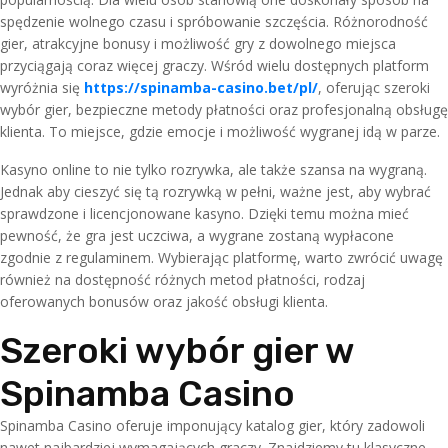
spędzenie wolnego czasu i spróbowanie szczęścia. Różnorodność
gier, atrakcyjne bonusy i możliwość gry z dowolnego miejsca
przyciągają coraz więcej graczy. Wśród wielu dostępnych platform
wyróżnia się
https://spinamba-casino.bet/pl/
, oferując szeroki
wybór gier, bezpieczne metody płatności oraz profesjonalną obsługę
klienta. To miejsce, gdzie emocje i możliwość wygranej idą w parze.
Kasyno online to nie tylko rozrywka, ale także szansa na wygraną.
Jednak aby cieszyć się tą rozrywką w pełni, ważne jest, aby wybrać
sprawdzone i licencjonowane kasyno. Dzięki temu można mieć
pewność, że gra jest uczciwa, a wygrane zostaną wypłacone
zgodnie z regulaminem. Wybierając platformę, warto zwrócić uwagę
również na dostępność różnych metod płatności, rodzaj
oferowanych bonusów oraz jakość obsługi klienta.
Szeroki wybór gier w
Spinamba Casino
Spinamba Casino oferuje imponujący katalog gier, który zadowoli
nawet najbardziej wymagających graczy. Znajdziemy tu klasyczne