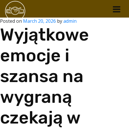
Posted on
March 20, 2026
by
admin
Wyjątkowe
emocje i
szansa na
wygraną
czekają w