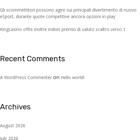
Gli scommettitori possono agire sui principali divertimento di nuovo
eSport, durante quote competitive ancora opzioni in-play
Kingcasino offre inoltre indivis premio di saluto scaltro verso 1
Recent Comments
on
A WordPress Commenter
Hello world!
Archives
August 2026
July 2026