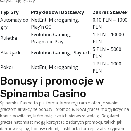
satysfakcję graczy.
Typ Gry
Przykładowi Dostawcy
Zakres Stawek
Automaty do
NetEnt, Microgaming,
0.10 PLN – 1000
gry
Play’n GO
PLN
Evolution Gaming,
1 PLN – 10000
Ruletka
Pragmatic Play
PLN
5 PLN – 5000
Blackjack
Evolution Gaming, Playtech
PLN
1 PLN – 2000
Poker
NetEnt, Microgaming
PLN
Bonusy i promocje w
Spinamba Casino
Spinamba Casino to platforma, która regularnie oferuje swoim
graczom atrakcyjne bonusy i promocje. Nowi gracze mogą liczyć na
bonus powitalny, który zwiększa ich pierwszą wpłatę. Regularni
gracze natomiast mogą korzystać z różnych promocji, takich jak
darmowe spiny, bonusy reload, cashback i turnieje z atrakcyjnymi