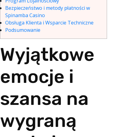
Program Lojalnościowy
Bezpieczeństwo i metody płatności w
Spinamba Casino
Obsługa Klienta i Wsparcie Techniczne
Podsumowanie
Wyjątkowe
emocje i
szansa na
wygraną