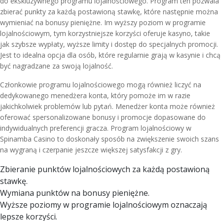
do ekskluzywnego programu lojalnościowego. Program ten pozwala
zbierać punkty za każdą postawioną stawkę, które następnie można
wymieniać na bonusy pieniężne. Im wyższy poziom w programie
lojalnościowym, tym korzystniejsze korzyści oferuje kasyno, takie
jak szybsze wypłaty, wyższe limity i dostęp do specjalnych promocji.
Jest to idealna opcja dla osób, które regularnie grają w kasynie i chcą
być nagradzane za swoją lojalność.
Członkowie programu lojalnościowego mogą również liczyć na
dedykowanego menedżera konta, który pomoże im w razie
jakichkolwiek problemów lub pytań. Menedżer konta może również
oferować spersonalizowane bonusy i promocje dopasowane do
indywidualnych preferencji gracza. Program lojalnościowy w
Spinamba Casino to doskonały sposób na zwiększenie swoich szans
na wygraną i czerpanie jeszcze większej satysfakcji z gry.
Zbieranie punktów lojalnościowych za każdą postawioną
stawkę.
Wymiana punktów na bonusy pieniężne.
Wyższe poziomy w programie lojalnościowym oznaczają
lepsze korzyści.